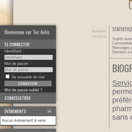
STATISTIQ
Bienvenue sur Ter Aelis
bonsoir
MEMBRE
Sujets ouve
SE CONNECTER
Commentair
Messages p
Identifiant :
Dernière vis
Mot de passe :
BIOG
Se souvenir de moi
Servi
perme
Mot de passe oublié ?
S'ENREGISTRER
préfér
pharm
ÉVÈNEMENTS
sans 
Aucun évènement à venir.